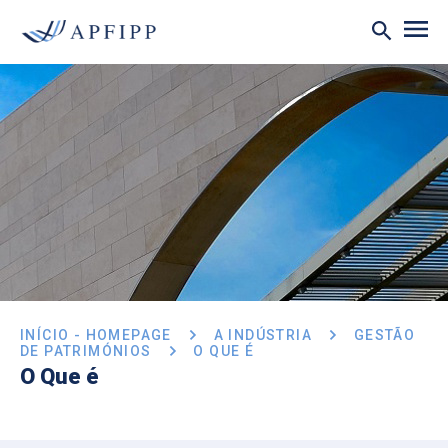
INÍCIO - HOMEPAGE
A INDÚSTRIA
GESTÃO
DE PATRIMÓNIOS
O QUE É
O Que é