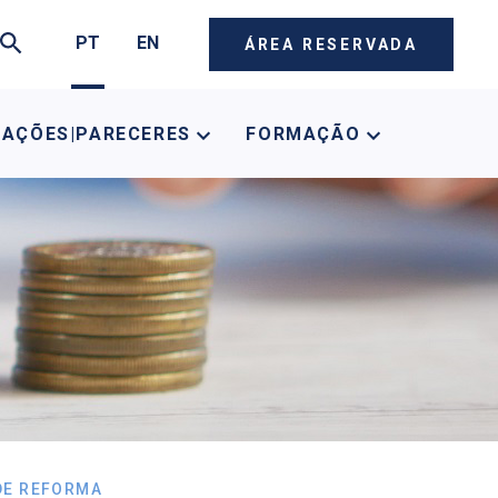
PT
EN
ÁREA RESERVADA
CAÇÕES|PARECERES
FORMAÇÃO
DE REFORMA