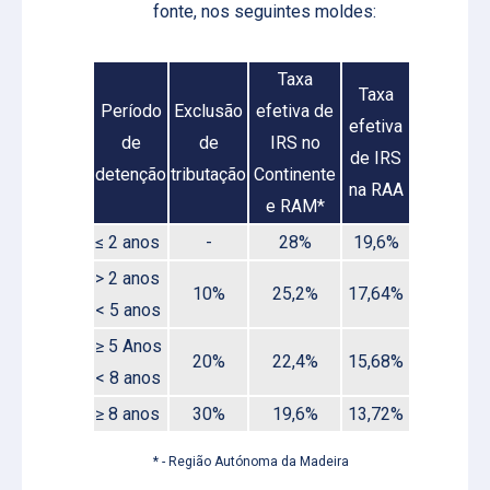
fonte, nos seguintes moldes:
Taxa
Taxa
Período
Exclusão
efetiva de
efetiva
de
de
IRS no
de IRS
detenção
tributação
Continente
na RAA
e RAM*
≤ 2 anos
-
28%
19,6%
> 2 anos
10%
25,2%
17,64%
< 5 anos
≥ 5 Anos
20%
22,4%
15,68%
< 8 anos
≥ 8 anos
30%
19,6%
13,72%
* - Região Autónoma da Madeira