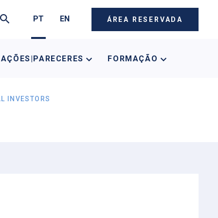
PT
EN
ÁREA RESERVADA
CAÇÕES|PARECERES
FORMAÇÃO
AL INVESTORS