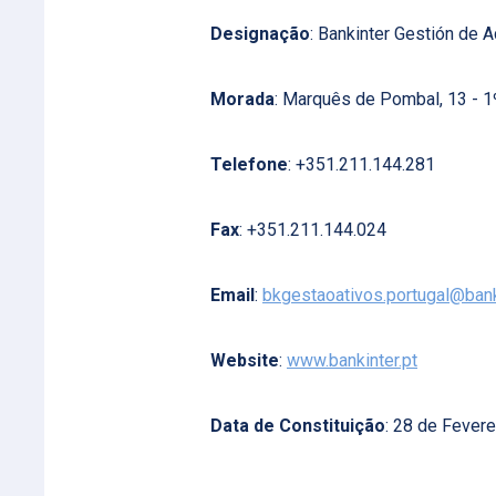
Designação
: Bankinter Gestión de Ac
Morada
: Marquês de Pombal, 13 - 1
Telefone
: +351.211.144.281
Fax
: +351.211.144.024
Email
:
bkgestaoativos.portugal@ban
Website
:
www.bankinter.pt
Data de Constituição
: 28 de Fever