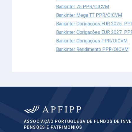
Bankinter 75 PPR/OICVM
Bankinter Mega TT PPR/OICVM
Bankinter Obrigações EUR 2025 P
Bankinter Obrigações EUR 2027 P
Bankint
er Obrigações PPR/OICVM
Bankinter Rendimento PPR/OICVM
ASSOCIAÇÃO PORTUGUESA DE FUNDOS DE INVE
PENSÕES E PATRIMÓNIOS