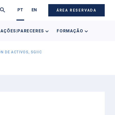
PT
EN
ÁREA RESERVADA
CAÇÕES|PARECERES
FORMAÇÃO
N DE ACTIVOS, SGIIC