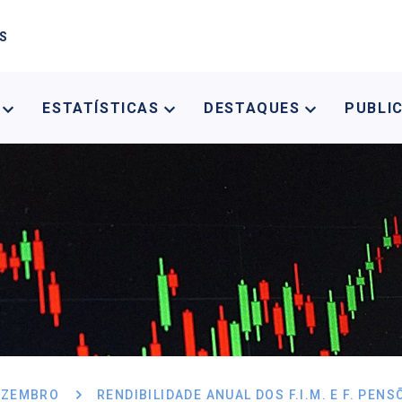
AS
A
ESTATÍSTICAS
DESTAQUES
PUBLI
EZEMBRO
RENDIBILIDADE ANUAL DOS F.I.M. E F. PEN