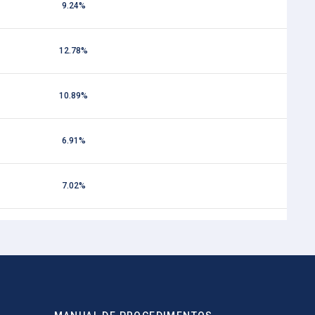
9.24%
12.78%
10.89%
6.91%
7.02%