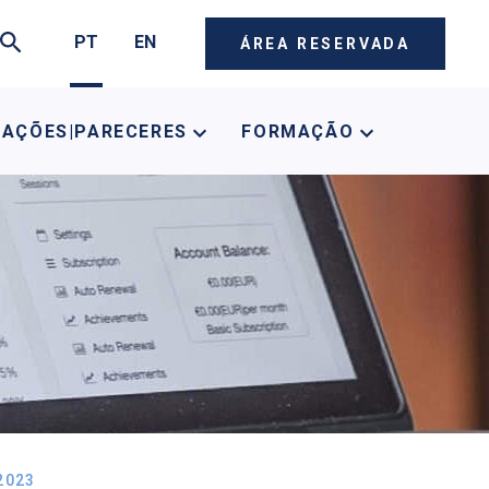
PT
EN
ÁREA RESERVADA
CAÇÕES|PARECERES
FORMAÇÃO
2023