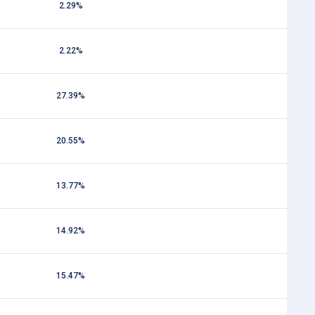
2.29%
2.22%
27.39%
20.55%
13.77%
14.92%
15.47%