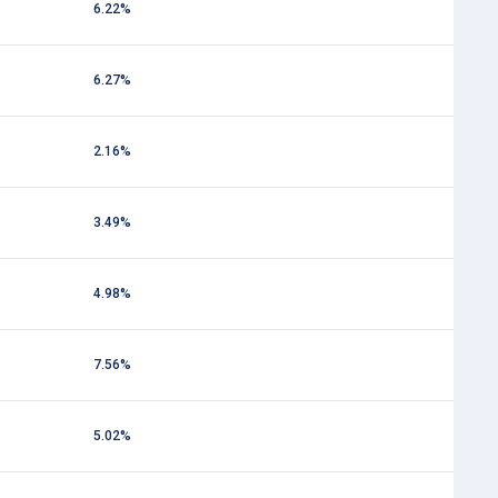
6.22%
6.27%
2.16%
3.49%
4.98%
7.56%
5.02%