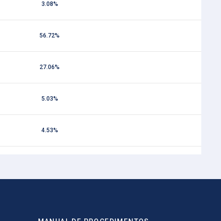
3.08%
56.72%
27.06%
5.03%
4.53%