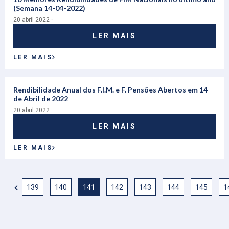
(Semana 14-04-2022)
20 abril 2022 ·
LER MAIS
LER MAIS
Rendibilidade Anual dos F.I.M. e F. Pensões Abertos em 14
de Abril de 2022
20 abril 2022 ·
LER MAIS
LER MAIS
139
140
141
142
143
144
145
1