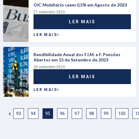
OIC Mobiliário caem 0,5% em Agosto de 2023
21 setembro 2023 ·
LER MAIS
LER MAIS
Rendibilidade Anual dos F.I.M. e F. Pensões
Abertos em 15 de Setembro de 2023
20 setembro 2023 ·
LER MAIS
LER MAIS
93
94
95
96
97
98
99
100
1