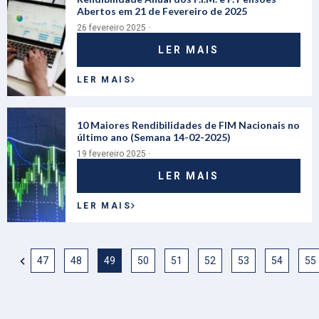
Abertos em 21 de Fevereiro de 2025
26 fevereiro 2025 ·
LER MAIS
LER MAIS
10 Maiores Rendibilidades de FIM Nacionais no
último ano (Semana 14-02-2025)
19 fevereiro 2025 ·
LER MAIS
LER MAIS
47
48
49
50
51
52
53
54
55